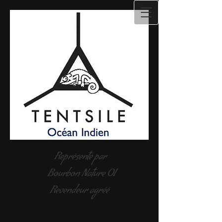
Représenté par
Bourbon Nature O​I
Revendeur agréé